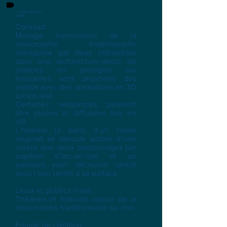
Le PAPILLON d'ARC
en CIEL
Concept :
Mariage harmonieux de la
marionnette traditionnelle
manipulée par deux interprètes
dans une architecture-décor de
plaques en plexiglas sur
lesquelles sont projetées des
vidéos avec des animations en 3D
temps réel.
Certaines séquences peuvent
être jouées et diffusées live en
VR.
L’histoire (à partir d’un conte
original) se déroule autour d’une
rivière que deux personnages (un
papillon d’arc-en-ciel et un
poisson) vont découvrir tantôt
sous l’eau tantôt à sa surface.
Lieux et publics visés :
Théâtres et festivals autour de la
marionnette traditionnelle ou non.
Equipe de création :