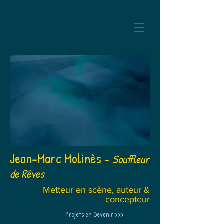
Jean-Marc Molinès
-
Souffleur
de Rêves
Metteur en scène, auteur &
concepteur
Projets en Devenir >>>