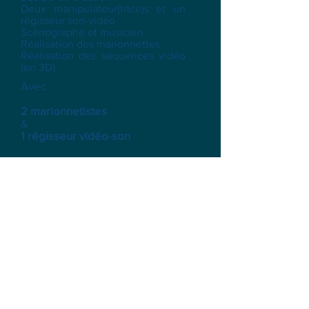
Deux manipulateur(trice)s et un
régisseur son-vidéo
Scénographe et musicien
Réalisation des marionnettes
Réalisation des séquences vidéo
(en 3D)
Avec :
2 marionnetistes
&
1 régisseur vidéo-son