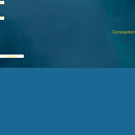
89
09
Conception 
Retour