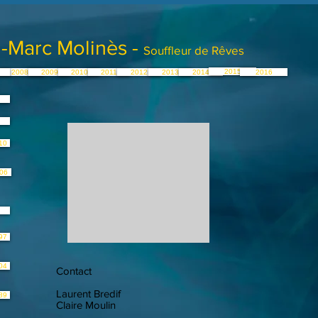
-Marc Molinès -
Souffleur de Rêves
2015
2008
2009
2010
2011
2012
2013
2014
2016
10
06
97
04
Contact
Laurent Bredif
89
Claire Moulin