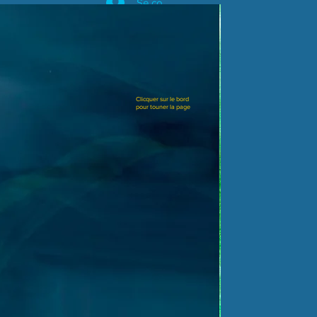
Se connecter
Clicquer sur le bord
pour touner la page