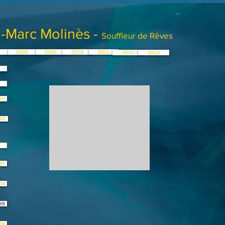
-Marc Molinès -
Souffleur de Rêves
2008
2009
2010
2011
2012
2013
10
06
97
04
89
89