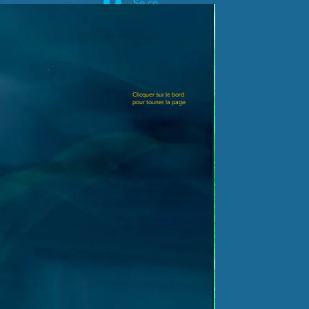
Se connecter
Clicquer sur le bord
pour touner la page