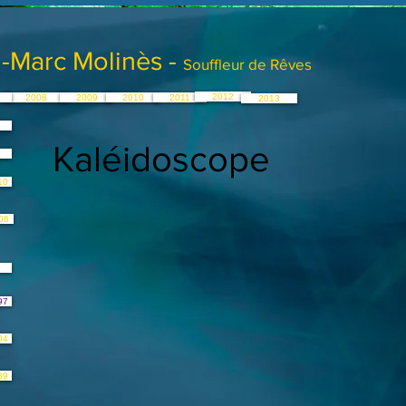
-Marc Molinès -
Souffleur de Rêves
2012
2008
2009
2010
2011
2013
Kaléidoscope
10
06
97
04
89