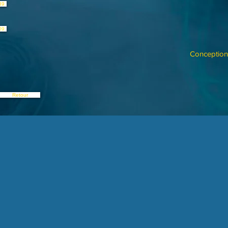
89
09
Conception 
Retour