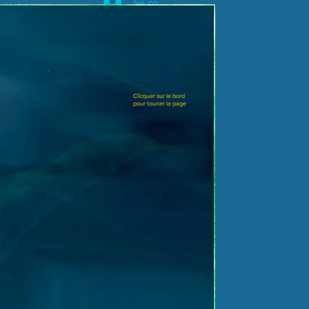
Se connecter
Clicquer sur le bord
pour touner la page