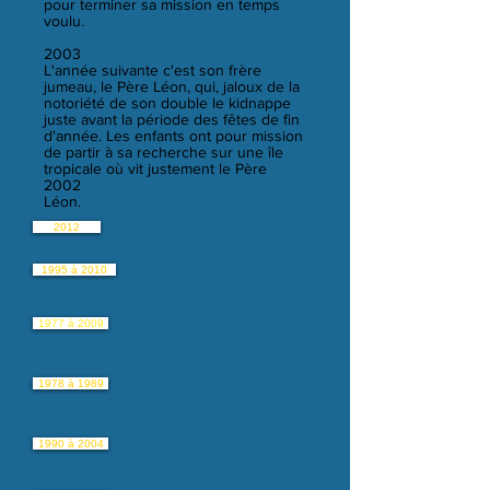
pour terminer sa mission en temps
voulu.
2003
L'année suivante c'est son frère
jumeau, le Père Léon, qui, jaloux de la
notoriété de son double le kidnappe
juste avant la période des fêtes de fin
d'année. Les enfants ont pour mission
de partir à sa recherche sur une île
tropicale où vit justement le Père
2002
Léon.
2012
1995 à 2010
1977 à 2009
1978 à 1989
1990 à 2004