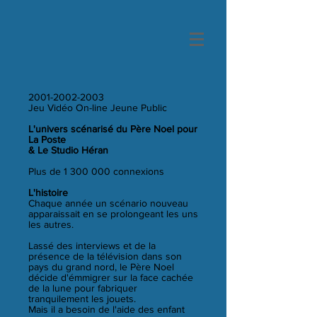
2001-2002-2003
Jeu Vidéo On-line Jeune Public
L'univers scénarisé du Père Noel pour
La Poste
& Le Studio Héran
Plus de
1 300 000
connexions
L'histoire
Chaque année un scénario nouveau
apparaissait en se prolongeant les uns
les autres.
Lassé des interviews et de la
présence de la télévision dans son
pays du grand nord, le Père Noel
décide d'émmigrer sur la face cachée
de la lune pour fabriquer
tranquilement les jouets.
Mais il a besoin de l'aide des enfant