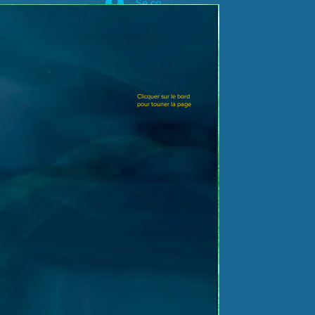
Se connecter
Clicquer sur le bord
pour touner la page