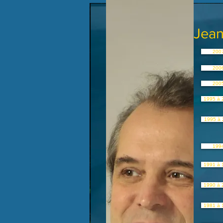
Jean
200
200
200
1995 à 
1995 à 
199
1991 à 
1990 à 
1981 à 