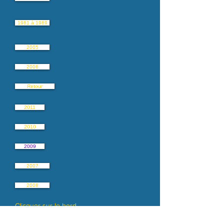
1981 à 1989
2005
2006
Retour
2011
2010
2009
2007
2008
Clicquer sur le bord
pour touner la page