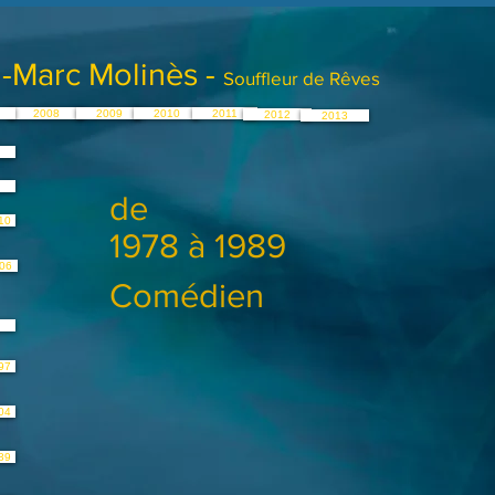
-Marc Molinès -
Souffleur de Rêves
2008
2009
2010
2011
2012
2013
de
10
1978 à 1989
06
Comédien
97
04
89