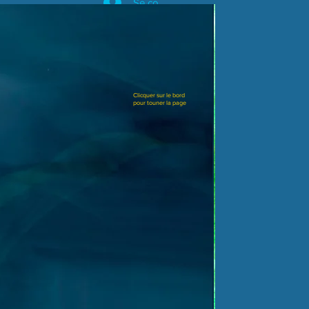
Se connecter
Clicquer sur le bord
pour touner la page