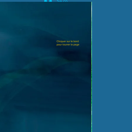
Se connecter
Clicquer sur le bord
pour touner la page