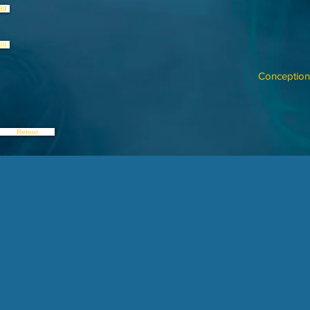
89
09
Conception 
Retour