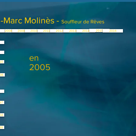
-Marc Molinès -
Souffleur de Rêves
2015
2008
2009
2010
2011
2012
2013
2014
2016
en
10
2005
06
97
04
89